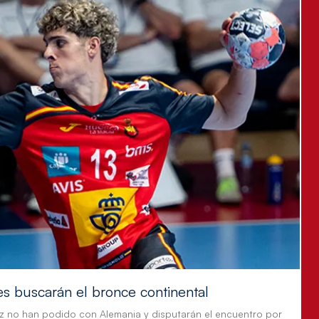
es buscarán el bronce continental
z no han podido con Alemania y disputarán el encuentro por