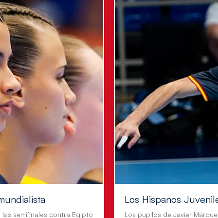
mundialista
Los Hispanos Juvenil
n las semifinales contra Egipto
Los pupilos de Javier Márque