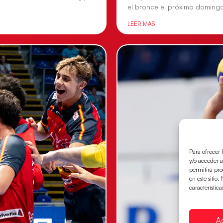
el bronce el próximo doming
LEER MÁS
Para ofrecer 
y/o acceder a
permitirá pr
en este sitio
característica
A