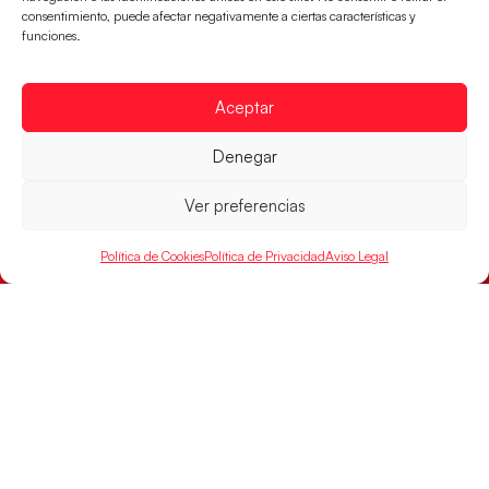
consentimiento, puede afectar negativamente a ciertas características y
Victoria 32-30 para el equipo dirigido por Javier
funciones.
Márquez
LEER MÁS
Aceptar
Denegar
Ver preferencias
Política de Cookies
Política de Privacidad
Aviso Legal
Las Guerreras Juveniles, primeras de grupo
en la Main Round
Las pupilas de Cristina Cabeza se imponen 35-33 a
Montenegro, y el jueves disputarán los cuartos de
final ante Suiza