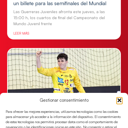
un billete para las semifinales del Mundial
Las Guerreras Juveniles afronta este jueves, a las
15:00 h, los cuartos de final del Campeonato del
Mundo Juvenil frente
LEER MÁS
Gestionar consentimiento
Para ofrecer las mejores experiencias, utilizamos tecnologías como las cookies
Los Hispanos Juveniles se imponen a
para almacenar y/o acceder a la información del dispositivo. El consentimiento
Polonia para sacar su billete a cuartos de
de estas tecnologías nos permitirá procesar datos como el comportamiento de
final
navegación o las identificaciones únicas en este sitio. No consentir o retirar el