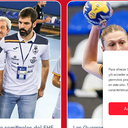
Para ofrecer 
y/o acceder a
permitirá pr
en este sitio
característica
A
 a semifinales del EHF
Las Guerreras Juvenil