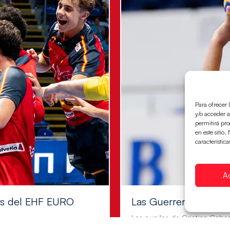
Para ofrecer 
y/o acceder a
permitirá pr
en este sitio
característica
A
les del EHF EURO
Las Guerreras Juvenile
Las pupilas de Cristina Cabe
a semifinales que
mifinales 29-27 ante Francia