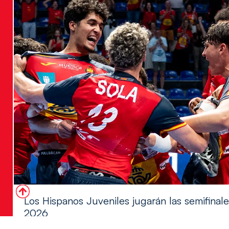
Los Hispanos Juveniles jugarán las semifina
2026
Los pupilos de Javier Márquez se han llevado el partido de se