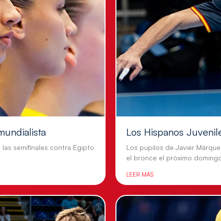
mundialista
Los Hispanos Juvenil
n las semifinales contra Egipto
Los pupilos de Javier Márque
el bronce el próximo doming
LEER MÁS