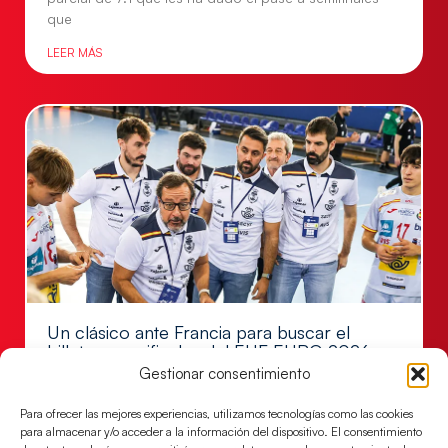
que
LEER MÁS
Un clásico ante Francia para buscar el
billete a semifinales del EHF EURO 2026
Gestionar consentimiento
Los Hispanos Juveniles se enfrentarán a Francia en los
cuartos de final, este jueves a las 17:00h.
Para ofrecer las mejores experiencias, utilizamos tecnologías como las cookies
para almacenar y/o acceder a la información del dispositivo. El consentimiento
LEER MÁS