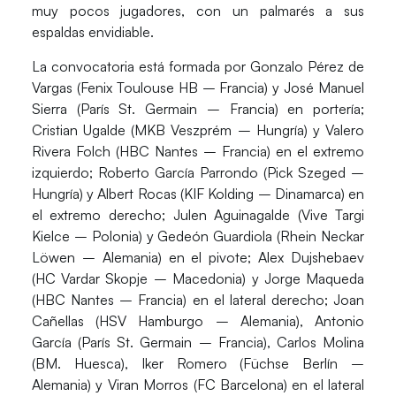
muy pocos jugadores, con un palmarés a sus
espaldas envidiable.
La convocatoria está formada por
Gonzalo Pérez de
Vargas
(Fenix Toulouse HB – Francia) y
José Manuel
Sierra
(París St. Germain – Francia) en portería;
Cristian Ugalde
(MKB Veszprém – Hungría) y
Valero
Rivera Folch
(HBC Nantes – Francia) en el extremo
izquierdo;
Roberto García Parrondo
(Pick Szeged –
Hungría) y
Albert Rocas
(KIF Kolding – Dinamarca) en
el extremo derecho;
Julen Aguinagalde
(Vive Targi
Kielce – Polonia) y
Gedeón Guardiola
(Rhein Neckar
Löwen – Alemania) en el pivote;
Alex Dujshebaev
(HC Vardar Skopje – Macedonia) y
Jorge Maqueda
(HBC Nantes – Francia) en el lateral derecho;
Joan
Cañellas
(HSV Hamburgo – Alemania),
Antonio
García
(París St. Germain – Francia),
Carlos Molina
(BM. Huesca),
Iker Romero
(Füchse Berlín –
Alemania) y
Viran Morros
(FC Barcelona) en el lateral