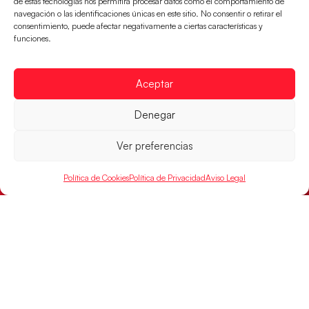
de estas tecnologías nos permitirá procesar datos como el comportamiento de
navegación o las identificaciones únicas en este sitio. No consentir o retirar el
consentimiento, puede afectar negativamente a ciertas características y
funciones.
Aceptar
Denegar
Ver preferencias
Política de Cookies
Política de Privacidad
Aviso Legal
Las Guerreras Juveniles buscan ante Suiza
un billete para las semifinales del Mundial
Las Guerreras Juveniles afronta este jueves, a las
15:00 h, los cuartos de final del Campeonato del
Mundo Juvenil frente
LEER MÁS