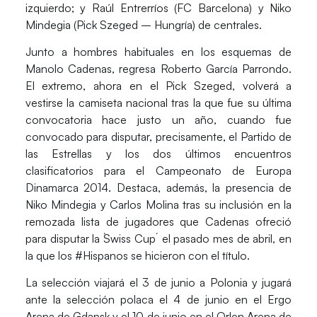
izquierdo; y
Raúl Entrerríos
(FC Barcelona) y
Niko
Mindegia
(Pick Szeged – Hungría) de centrales.
Junto a hombres habituales en los esquemas de
Manolo Cadenas, regresa Roberto García Parrondo.
El extremo, ahora en el Pick Szeged, volverá a
vestirse la camiseta nacional tras la que fue su última
convocatoria hace justo un año, cuando fue
convocado para disputar, precisamente, el Partido de
las Estrellas y los dos últimos encuentros
clasificatorios para el Campeonato de Europa
Dinamarca 2014. Destaca, además, la presencia de
Niko Mindegia y Carlos Molina tras su inclusión en la
remozada lista de jugadores que Cadenas ofreció
para disputar la `Swiss Cup´ el pasado mes de abril, en
la que los #Hispanos se hicieron con el título.
La selección viajará el 3 de junio a Polonia y jugará
ante la selección polaca el 4 de junio en el Ergo
Arena de Gdansk y el 10 de junio en el Orlen Arena de