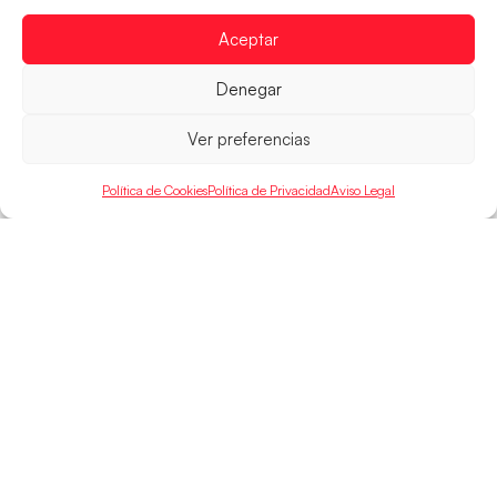
15:00 h, los cuartos de final del Campeonato del
Mundo Juvenil frente
Aceptar
LEER MÁS
Denegar
Ver preferencias
Política de Cookies
Política de Privacidad
Aviso Legal
SELECCIONES
ACCESO
LEGAL
DIRECTO
Hispanos
Política de