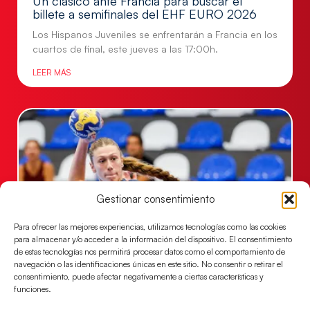
Un clásico ante Francia para buscar el
billete a semifinales del EHF EURO 2026
Los Hispanos Juveniles se enfrentarán a Francia en los
cuartos de final, este jueves a las 17:00h.
LEER MÁS
Gestionar consentimiento
Para ofrecer las mejores experiencias, utilizamos tecnologías como las cookies
para almacenar y/o acceder a la información del dispositivo. El consentimiento
de estas tecnologías nos permitirá procesar datos como el comportamiento de
Las Guerreras Juveniles buscan ante Suiza
navegación o las identificaciones únicas en este sitio. No consentir o retirar el
consentimiento, puede afectar negativamente a ciertas características y
un billete para las semifinales del Mundial
funciones.
Las Guerreras Juveniles afronta este jueves, a las