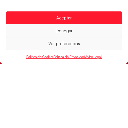
Aceptar
Las Guerreras Juveniles sellan su billete para
las semifinales
Denegar
Las pupilas de Cristina Cabeza han remontado con
parcial de 7:1 que les ha dado el pase a semifinales
Ver preferencias
que
Política de Cookies
Política de Privacidad
Aviso Legal
LEER MÁS