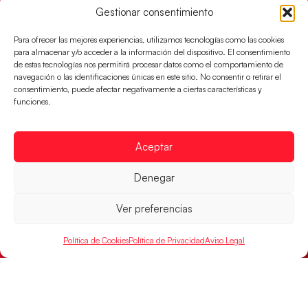
Gestionar consentimiento
Para ofrecer las mejores experiencias, utilizamos tecnologías como las cookies
para almacenar y/o acceder a la información del dispositivo. El consentimiento
de estas tecnologías nos permitirá procesar datos como el comportamiento de
Un clásico ante Francia para buscar el
navegación o las identificaciones únicas en este sitio. No consentir o retirar el
billete a semifinales del EHF EURO 2026
consentimiento, puede afectar negativamente a ciertas características y
funciones.
Los Hispanos Juveniles se enfrentarán a Francia en los
cuartos de final, este jueves a las 17:00h.
Aceptar
LEER MÁS
Denegar
Ver preferencias
Política de Cookies
Política de Privacidad
Aviso Legal