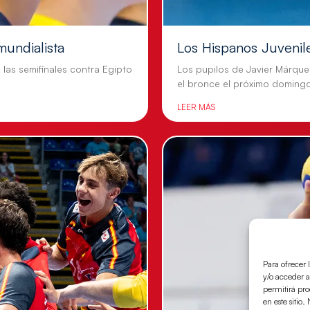
mundialista
Los Hispanos Juvenil
n las semifinales contra Egipto
Los pupilos de Javier Márque
el bronce el próximo doming
LEER MÁS
Para ofrecer 
y/o acceder a
permitirá pr
en este sitio