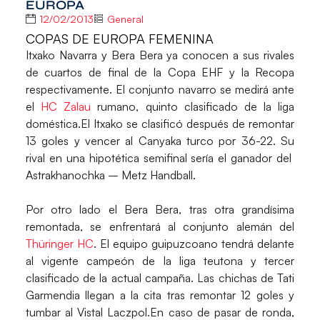
EUROPA
12/02/2013
General
COPAS DE EUROPA FEMENINA
Itxako Navarra
y
Bera Bera
ya conocen a sus rivales
de cuartos de final de la
Copa EHF
y la
Recopa
respectivamente. El conjunto navarro se medirá ante
el
HC Zalau
rumano, quinto clasificado de la liga
doméstica.El Itxako se clasificó después de remontar
13 goles y vencer al Canyaka turco por 36-22. Su
rival en una hipotética semifinal sería el ganador del
Astrakhanochka – Metz Handball.
Por otro lado el
Bera Bera
, tras otra grandísima
remontada, se enfrentará al conjunto alemán del
Thüringer HC
. El equipo guipuzcoano tendrá delante
al vigente campeón de la liga teutona y tercer
clasificado de la actual campaña. Las chichas de Tati
Garmendia llegan a la cita tras remontar 12 goles y
tumbar al Vistal Laczpol.En caso de pasar de ronda,