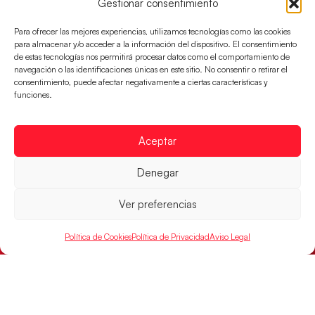
Gestionar consentimiento
Para ofrecer las mejores experiencias, utilizamos tecnologías como las cookies
para almacenar y/o acceder a la información del dispositivo. El consentimiento
de estas tecnologías nos permitirá procesar datos como el comportamiento de
navegación o las identificaciones únicas en este sitio. No consentir o retirar el
consentimiento, puede afectar negativamente a ciertas características y
funciones.
Aceptar
Denegar
Las Guerreras Juveniles sellan su billete para
las semifinales
Ver preferencias
Las pupilas de Cristina Cabeza han remontado con
parcial de 7:1 que les ha dado el pase a semifinales
Política de Cookies
Política de Privacidad
Aviso Legal
que
LEER MÁS