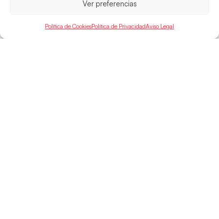
Ver preferencias
Política de Cookies
Política de Privacidad
Aviso Legal
SELECCIONES
ACCESO
LEGAL
DIRECTO
Hispanos
Política de
Guerreras
Competiciones
Privacidad
Hispanos Arena
Árbitros
Aviso Legal
Guerreras Arena
Entrenadores
Política de
Nanobalonmano
Cookies
Tienda
Mapa Web
SOPORTE
SÍGUENOS