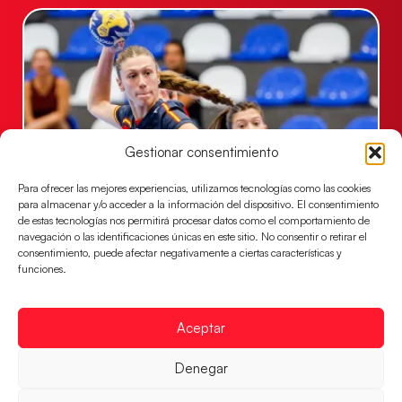
Gestionar consentimiento
Para ofrecer las mejores experiencias, utilizamos tecnologías como las cookies
para almacenar y/o acceder a la información del dispositivo. El consentimiento
Las Guerreras Juveniles buscan ante Suiza
de estas tecnologías nos permitirá procesar datos como el comportamiento de
un billete para las semifinales del Mundial
navegación o las identificaciones únicas en este sitio. No consentir o retirar el
consentimiento, puede afectar negativamente a ciertas características y
Las Guerreras Juveniles afronta este jueves, a las
funciones.
15:00 h, los cuartos de final del Campeonato del
Mundo Juvenil frente
LEER MÁS
Aceptar
Denegar