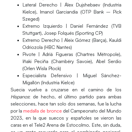
Lateral Derecho |
Álex Dujshebaev (Industria
Kielce), Imanol Garciandia (OTP Bank – Pick
Szeged)
Extremo Izquierdo |
Daniel Fernández (TVB
Stuttgart), Josep Folqués (Sporting CP)
Extremo Derecho |
Aleix Gómez (Barça), Kauldi
Odriozola (HBC Nantes)
Pivote |
Adriá Figueras (Chartres Métropole),
Iñaki Peciña (Chambéry Savoie), Abel Serdio
(Orlen Wisla Plock)
Especialista Defensivo |
Miguel Sánchez-
Migallón (Industria Kielce)
Suecia vuelve a cruzarse en el camino de los
Hispanos
: de hecho, el
último partido para ambas
selecciones
, hace tan solo dos semanas, fue la
lucha
por la
medalla de bronce
del Campeonato del Mundo
2023
, en la que suecos y españoles se vieron las
caras en el Tele2 Arena de Estocolmo. Este, sin duda,