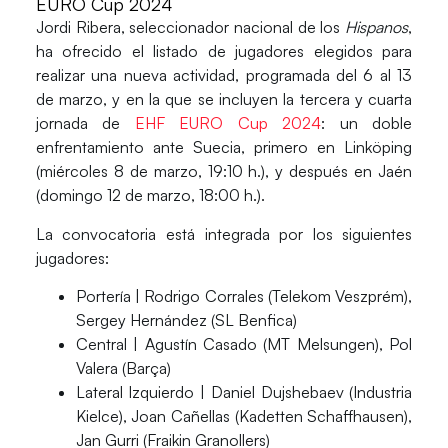
EURO Cup 2024
Jordi Ribera
, seleccionador nacional de los
Hispanos
,
ha ofrecido el listado de jugadores elegidos para
realizar una nueva actividad, programada del 6 al 13
de marzo, y en la que se incluyen la
tercera y cuarta
jornada de
EHF EURO Cup 2024
:
un
doble
enfrentamiento ante Suecia
, primero en Linköping
(miércoles 8 de marzo, 19:10 h.), y después en Jaén
(domingo 12 de marzo, 18:00 h.).
La
convocatoria
está integrada por los siguientes
jugadores:
Portería |
Rodrigo Corrales (Telekom Veszprém),
Sergey Hernández (SL Benfica)
Central |
Agustín Casado (MT Melsungen), Pol
Valera (Barça)
Lateral Izquierdo |
Daniel Dujshebaev (Industria
Kielce), Joan Cañellas (Kadetten Schaffhausen),
Jan Gurri (Fraikin Granollers)