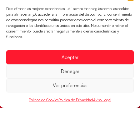
Para ofrecer las mejores experiencias, utilizamos tecnologías como las cookies
para almacenar y/o acceder a la información del dispositivo. El consentimiento
de estas tecnologías nos permitirá procesar datos como el comportamiento de
navegación o las identificaciones únicas en este sitio. No consentir o retirar el
consentimiento, puede afectar negativamente a ciertas características y
funciones.
Las Guerreras Juveniles lucharán por el oro
mundialista
Aceptar
El conjunto dirigido por Cristina Cabeza se lleva la
Denegar
victoria en las semifinales contra Egipto y luchará por
el oro
Ver preferencias
LEER MÁS
Política de Cookies
Política de Privacidad
Aviso Legal