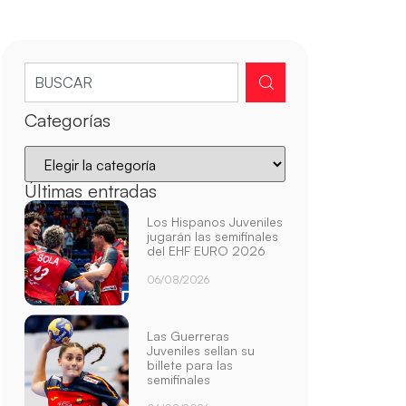
Categorías
Últimas entradas
Los Hispanos Juveniles
jugarán las semifinales
del EHF EURO 2026
06/08/2026
Las Guerreras
Juveniles sellan su
billete para las
semifinales