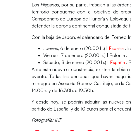
Los
Hispanos
, por su parte, trabajan a las órde
territorio conquense
con el objetivo de prepa
Campeonato de Europa de Hungría y Eslovaquia 
defender la corona continental conquistada de 
Con la baja de Japón, el
calendario
del Torneo I
Jueves, 6 de enero (20:00 h.) |
España
: I
Viernes, 7 de enero (20:00 h.) |
Polonia : I
Sábado, 8 de enero (20:00 h.) |
España
: 
Ante esta nueva circunstancia, existen también 
evento. Todas las personas que hayan adquirid
reintegro en Asesoría Gómez Castillejo, en la C
14:00h. y de 16:30h. a 19:30h.
Y desde hoy, se podrán adquirir las nuevas
en
partido de España, y de 10 euros para el encuent
Fotografía: IHF