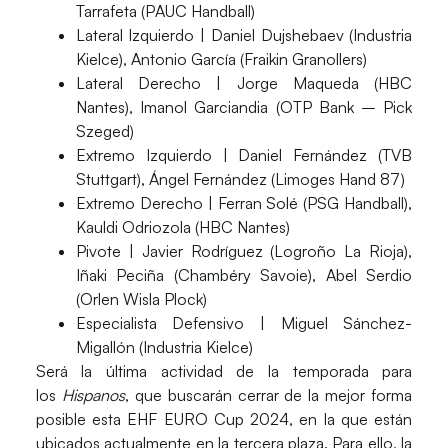
Tarrafeta (PAUC Handball)
Lateral Izquierdo |
Daniel Dujshebaev (Industria
Kielce), Antonio García (Fraikin Granollers)
Lateral Derecho |
Jorge Maqueda (HBC
Nantes), Imanol Garciandia (OTP Bank – Pick
Szeged)
Extremo Izquierdo |
Daniel Fernández (TVB
Stuttgart), Ángel Fernández (Limoges Hand 87)
Extremo Derecho |
Ferran Solé (PSG Handball),
Kauldi Odriozola (HBC Nantes)
Pivote |
Javier Rodríguez (Logroño La Rioja),
Iñaki Peciña (Chambéry Savoie), Abel Serdio
(Orlen Wisla Plock)
Especialista Defensivo |
Miguel Sánchez-
Migallón (Industria Kielce)
Será la última actividad de la temporada
para
los
Hispanos
, que buscarán cerrar de la mejor forma
posible esta EHF EURO Cup 2024, en la que están
ubicados actualmente en la tercera plaza. Para ello, la