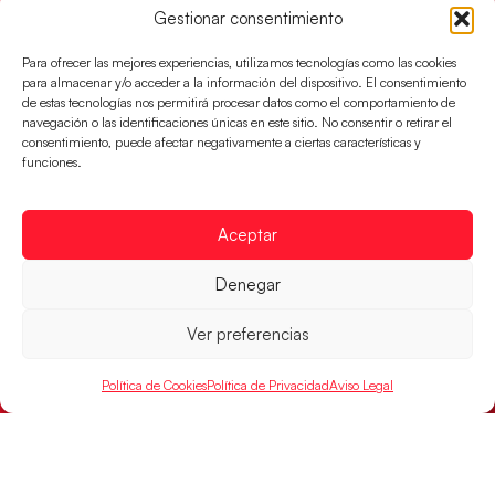
Gestionar consentimiento
Para ofrecer las mejores experiencias, utilizamos tecnologías como las cookies
para almacenar y/o acceder a la información del dispositivo. El consentimiento
de estas tecnologías nos permitirá procesar datos como el comportamiento de
navegación o las identificaciones únicas en este sitio. No consentir o retirar el
consentimiento, puede afectar negativamente a ciertas características y
funciones.
Aceptar
Denegar
Los Hispanos Juveniles se imponen a
Polonia para sacar su billete a cuartos de
Ver preferencias
final
Victoria 32-30 para el equipo dirigido por Javier
Política de Cookies
Política de Privacidad
Aviso Legal
Márquez
LEER MÁS