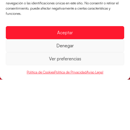
navegación o las identificaciones únicas en este sitio. No consentir o retirar el
consentimiento, puede afectar negativamente a ciertas características y
funciones.
Aceptar
Montenegro, última frontera para las
Guerreras Juveniles en la conquista del oro
Denegar
mundial
El conjunto dirigido por Cristina Cabeza buscará
Ver preferencias
mañana, a las 17:30h., el oro en el Campeonato del
Mundo ante la
Política de Cookies
Política de Privacidad
Aviso Legal
LEER MÁS