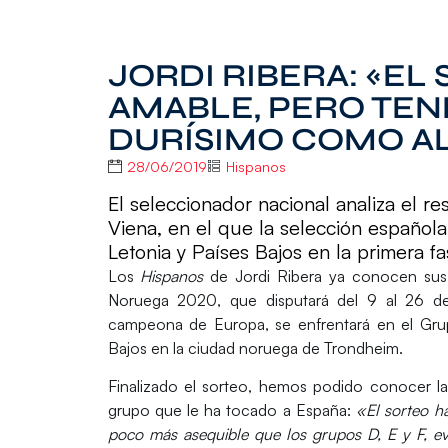
JORDI RIBERA: «EL
AMABLE, PERO TEN
DURÍSIMO COMO A
28/06/2019
Hispanos
El seleccionador nacional analiza el r
Viena, en el que la selección español
Letonia y Países Bajos en la primera
Los
Hispanos
de
Jordi Ribera
ya conocen sus 
Noruega 2020
, que disputará del
9 al 26 d
campeona de Europa, se enfrentará en el
Gru
Bajos
en la ciudad noruega de
Trondheim.
Finalizado el sorteo, hemos podido conocer la
grupo que le ha tocado a España:
«El sorteo h
poco más asequible
que los grupos D, E y F, evi