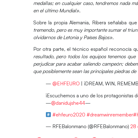
medallas; en cualquier caso,
tendremos nada más
en el último Mundial».
Sobre la propia Alemania, Ribera señalaba qu
tremendo, pero es muy importante sumar el triunf
olvidarnos de Letonia y Países Bajos».
Por otra parte, el técnico español reconocía 
resultado, pero todos los equipos tenemos que v
perjudicar para acabar saliendo campeón; debem
que posiblemente sean las principales piedras de
—
@EHFEURO
| ¡DREAM, WIN, REME
¡Escuchemos a uno de los protagonistas d
—
@danidujshe44
—
#ehfeuro2020
#dreamwinremember
#
— RFEBalonmano (@RFEBalonmano)
28 