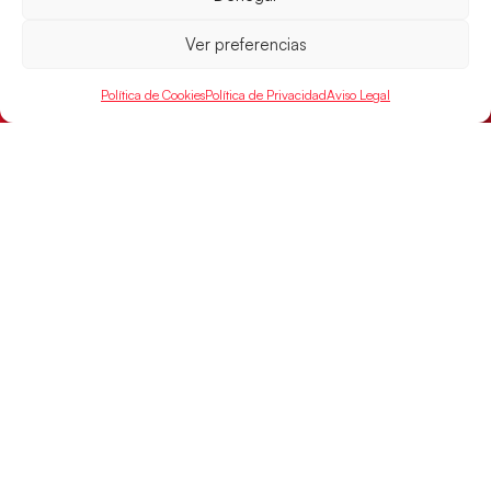
Ver preferencias
Las Guerreras Juveniles, primeras de grupo
en la Main Round
Política de Cookies
Política de Privacidad
Aviso Legal
Las pupilas de Cristina Cabeza se imponen 35-33 a
Montenegro, y el jueves disputarán los cuartos de
final ante Suiza
LEER MÁS