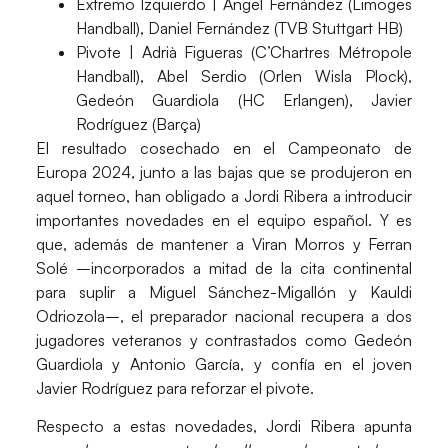
Extremo Izquierdo |
Ángel Fernández
(
Limoges
Handball
),
Daniel Fernández
(
TVB Stuttgart HB
)
Pivote |
Adrià Figueras
(
C’Chartres Métropole
Handball
),
Abel Serdio
(
Orlen Wisla Plock
),
Gedeón Guardiola
(
HC Erlangen
),
Javier
Rodríguez
(
Barça
)
El resultado cosechado en el
Campeonato de
Europa 2024
, junto a las bajas que se produjeron en
aquel torneo, han obligado a Jordi Ribera a introducir
importantes novedades en el equipo español. Y es
que, además de mantener a Viran Morros y Ferran
Solé –incorporados a mitad de la cita continental
para suplir a
Miguel Sánchez-Migallón
y
Kauldi
Odriozola
–, el preparador nacional recupera a dos
jugadores veteranos y contrastados como Gedeón
Guardiola y Antonio García, y confía en el joven
Javier Rodríguez para reforzar el pivote.
Respecto a estas novedades, Jordi Ribera apunta