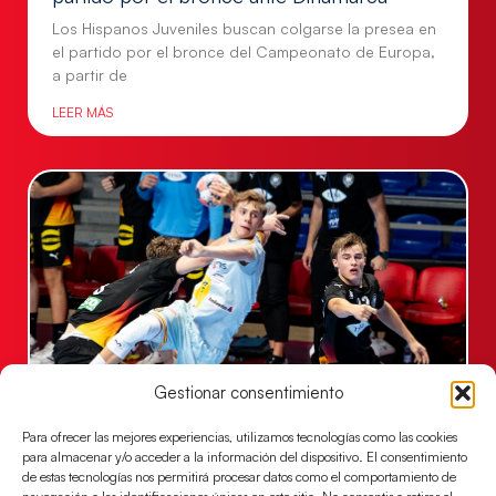
Los Hispanos Juveniles buscan colgarse la presea en
el partido por el bronce del Campeonato de Europa,
a partir de
LEER MÁS
Gestionar consentimiento
Una revancha contra Dinamarca para
Para ofrecer las mejores experiencias, utilizamos tecnologías como las cookies
conquistar el bronce del EHF EURO 2026
para almacenar y/o acceder a la información del dispositivo. El consentimiento
Los Hispanos Juveniles buscan colgarse la presea en
de estas tecnologías nos permitirá procesar datos como el comportamiento de