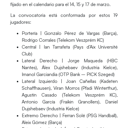
fijado en el calendario para el 14, 15 y 17 de marzo.
La convocatoria está conformada por estos 19
jugadores:
Portería |
Gonzalo Pérez de Vargas
(
Barça
),
Rodrigo Corrales
(
Telekom Veszprém KC
)
Central |
Ian Tarrafeta
(
Pays d’Aix Université
Club
)
Lateral Derecho |
Jorge Maqueda
(
HBC
Nantes
),
Álex Dujshebaev
(
Industria Kielce
),
Imanol Garciandia
(
OTP Bank – PICK Szeged
)
Lateral Izquierdo |
Joan Cañellas
(
Kadeten
Schaffhausen
),
Viran Morros
(
Pfadi Winterthur
),
Agustín Casado
(
Telekom Veszprém KC
),
Antonio García
(
Fraikin Granollers
),
Daniel
Dujshebaev
(
Industria Kielce
)
Extremo Derecho |
Ferran Solé
(
PSG Handball
),
Aleix Gómez
(
Barça
)