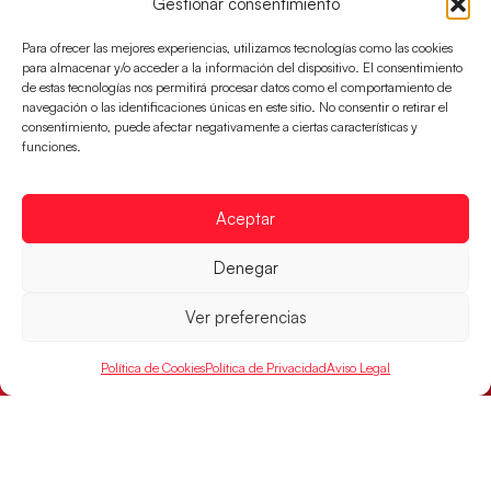
Gestionar consentimiento
Para ofrecer las mejores experiencias, utilizamos tecnologías como las cookies
para almacenar y/o acceder a la información del dispositivo. El consentimiento
de estas tecnologías nos permitirá procesar datos como el comportamiento de
navegación o las identificaciones únicas en este sitio. No consentir o retirar el
consentimiento, puede afectar negativamente a ciertas características y
funciones.
Aceptar
Denegar
Las Guerreras Juveniles sellan su billete para
las semifinales
Ver preferencias
Las pupilas de Cristina Cabeza han remontado con
parcial de 7:1 que les ha dado el pase a semifinales
Política de Cookies
Política de Privacidad
Aviso Legal
que
LEER MÁS