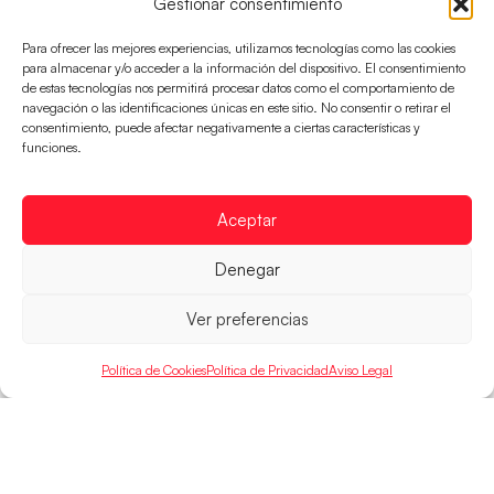
Gestionar consentimiento
Para ofrecer las mejores experiencias, utilizamos tecnologías como las cookies
para almacenar y/o acceder a la información del dispositivo. El consentimiento
de estas tecnologías nos permitirá procesar datos como el comportamiento de
navegación o las identificaciones únicas en este sitio. No consentir o retirar el
consentimiento, puede afectar negativamente a ciertas características y
funciones.
Las Guerreras Juveniles, primeras de grupo
en la Main Round
Las pupilas de Cristina Cabeza se imponen 35-33 a
Aceptar
Montenegro, y el jueves disputarán los cuartos de
final ante Suiza
Denegar
LEER MÁS
Ver preferencias
Política de Cookies
Política de Privacidad
Aviso Legal