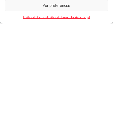
próximo domingo
Ver preferencias
LEER MÁS
Política de Cookies
Política de Privacidad
Aviso Legal
SELECCIONES
ACCESO
LEGAL
DIRECTO
Hispanos
Política de
Guerreras
Competiciones
Privacidad