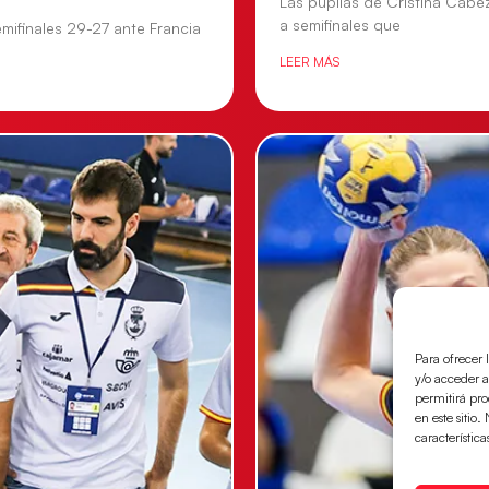
Las pupilas de Cristina Cabe
a semifinales que
mifinales 29-27 ante Francia
LEER MÁS
Para ofrecer 
y/o acceder a
permitirá pr
en este sitio
característica