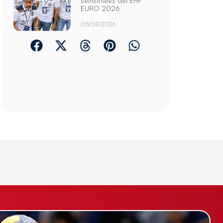
semifinales del EHF
EURO 2026
05/08/2026