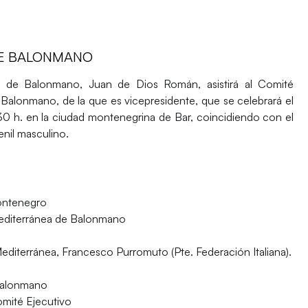
DE BALONMANO
a de Balonmano, Juan de Dios Román, asistirá al Comité
Balonmano, de la que es vicepresidente, que se celebrará el
30 h. en la ciudad montenegrina de Bar, coincidiendo con el
nil masculino.
ontenegro
Mediterránea de Balonmano
editerránea, Francesco Purromuto (Pte. Federación Italiana).
Balonmano
omité Ejecutivo