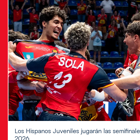
Los Hispanos Juveniles jugarán las semifina
2026