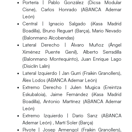
Portería |
Pablo González (Dicsa Modular
Cisne), Carlos Honrado (ABANCA Ademar
León)
Central |
Ignacio Salgado (iKasa Madrid
Boadilla), Bruno Reguart (Barça), Mario Nevado
(Balonmano Alcobendas)
Lateral Derecho |
Álvaro Muñoz (Ángel
Ximénez Puente Genil), Alberto Serradilla
(Balonmano Montequinto), Juan Enrique Lago
(Disiclín Lalín)
Lateral Izquierdo |
Jan Gurri (Fraikin Granollers),
Álex Lodos (ABANCA Ademar León)
Extremo Derecho |
Julen Mugica (Ereintza
Eskubaloia), Jaime Fernández (iKasa Madrid
Boadilla), Antonio Martínez (ABANCA Ademar
León)
Extremo Izquierdo |
Darío Sanz (ABANCA
Ademar León) , Martí Soler (Barça)
Pivote |
Josep Armengol (Fraikin Granollers),