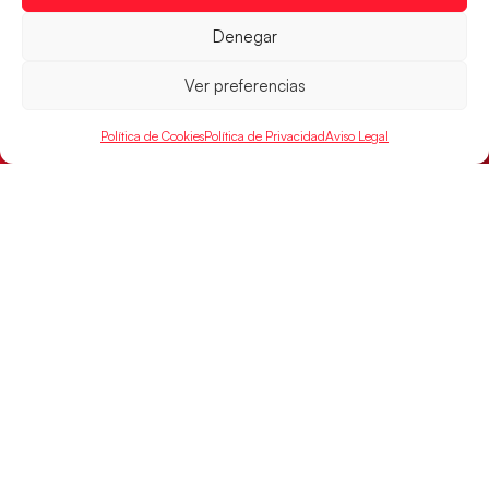
Denegar
Ver preferencias
Montenegro, última frontera para las
Guerreras Juveniles en la conquista del oro
mundial
Política de Cookies
Política de Privacidad
Aviso Legal
El conjunto dirigido por Cristina Cabeza buscará
mañana, a las 17:30h., el oro en el Campeonato del
Mundo ante la
LEER MÁS