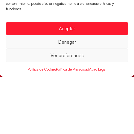
consentimiento, puede afectar negativamente a ciertas características y
funciones.
Aceptar
Las Guerreras Juveniles buscan ante Suiza
un billete para las semifinales del Mundial
Denegar
Las Guerreras Juveniles afronta este jueves, a las
Ver preferencias
15:00 h, los cuartos de final del Campeonato del
Mundo Juvenil frente
Política de Cookies
Política de Privacidad
Aviso Legal
LEER MÁS