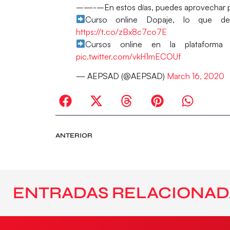
–‍—-‍–En estos días, puedes aprovechar p
Curso online Dopaje, lo que debe
https://t.co/zBx8c7co7E
Cursos online en la platafor
pic.twitter.com/vkH1mECOUf
— AEPSAD (@AEPSAD)
March 16, 2020
ANTERIOR
ENTRADAS RELACIONAD