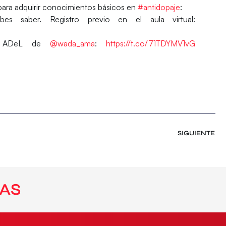
ara adquirir conocimientos básicos en
#antidopaje
:
s saber. Registro previo en el aula virtual:
ma ADeL de
@wada_ama
:
https://t.co/71TDYMV1vG
SIGUIENTE
AS