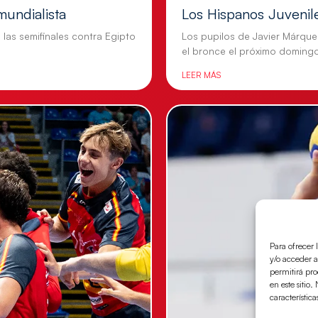
mundialista
Los Hispanos Juvenil
n las semifinales contra Egipto
Los pupilos de Javier Márque
el bronce el próximo doming
LEER MÁS
Para ofrecer 
y/o acceder a
permitirá pr
en este sitio
característica