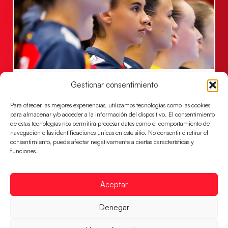
Las Guerreras Juveniles lucharán por el oro
Gestionar consentimiento
mundialista
Para ofrecer las mejores experiencias, utilizamos tecnologías como las cookies
El conjunto dirigido por Cristina Cabeza se lleva la
para almacenar y/o acceder a la información del dispositivo. El consentimiento
victoria en las semifinales contra Egipto y luchará por
de estas tecnologías nos permitirá procesar datos como el comportamiento de
el oro
navegación o las identificaciones únicas en este sitio. No consentir o retirar el
consentimiento, puede afectar negativamente a ciertas características y
LEER MÁS
funciones.
Aceptar
Denegar