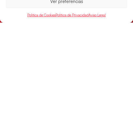
Ver preferencias
Política de Cookies
Política de Privacidad
Aviso Legal
Los Hispanos Juveniles buscarán el bronce
continental
Los pupilos de Javier Márquez no han podido con
Alemania y disputarán el encuentro por el bronce el
próximo domingo
LEER MÁS