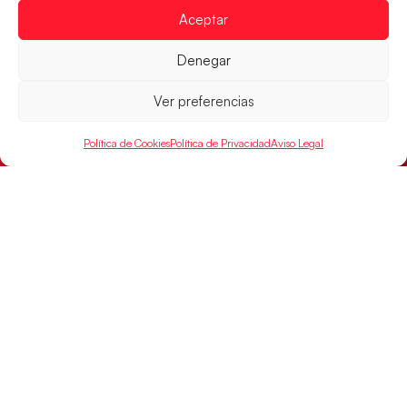
Aceptar
Denegar
Ver preferencias
Política de Cookies
Política de Privacidad
Aviso Legal
Montenegro, última frontera para las
Guerreras Juveniles en la conquista del oro
mundial
El conjunto dirigido por Cristina Cabeza buscará
mañana, a las 17:30h., el oro en el Campeonato del
Mundo ante la
LEER MÁS