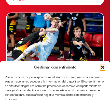
Gestionar consentimiento
Una revancha contra Dinamarca para
conquistar el bronce del EHF EURO 2026
Para ofrecer las mejores experiencias, utilizamos tecnologías como las cookies
Los Hispanos Juveniles buscan colgarse la presea en
para almacenar y/o acceder a la información del dispositivo. El consentimiento
el partido por el bronce del Campeonato de Europa,
de estas tecnologías nos permitirá procesar datos como el comportamiento de
navegación o las identificaciones únicas en este sitio. No consentir o retirar el
mañana a las
consentimiento, puede afectar negativamente a ciertas características y
funciones.
LEER MÁS