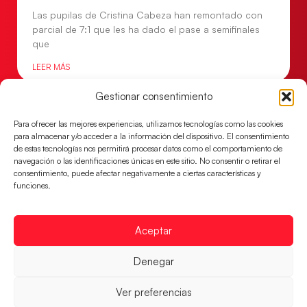
Las pupilas de Cristina Cabeza han remontado con
parcial de 7:1 que les ha dado el pase a semifinales
que
LEER MÁS
Gestionar consentimiento
Para ofrecer las mejores experiencias, utilizamos tecnologías como las cookies
para almacenar y/o acceder a la información del dispositivo. El consentimiento
de estas tecnologías nos permitirá procesar datos como el comportamiento de
navegación o las identificaciones únicas en este sitio. No consentir o retirar el
consentimiento, puede afectar negativamente a ciertas características y
funciones.
Aceptar
Un clásico ante Francia para buscar el
Denegar
billete a semifinales del EHF EURO 2026
Ver preferencias
Los Hispanos Juveniles se enfrentarán a Francia en los
cuartos de final, este jueves a las 17:00h.