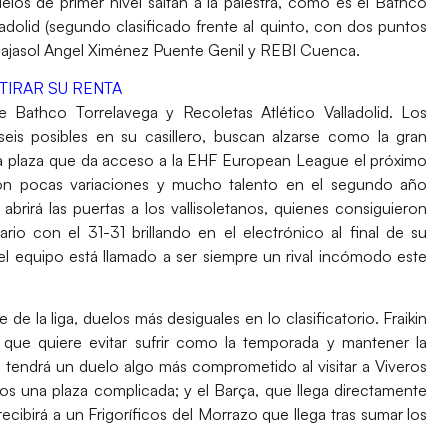
los de primer nivel saltan a la palestra, como es el
Bathco
adolid
(segundo clasificado frente al quinto, con dos puntos
ajasol Angel Ximénez Puente Genil
y
REBI Cuenca
.
TIRAR SU RENTA
re
Bathco Torrelavega
y
Recoletas Atlético Valladolid
. Los
seis posibles en su casillero, buscan alzarse como la gran
a plaza que da acceso a la
EHF European League
el próximo
a con pocas variaciones y mucho talento en el segundo año
abrirá las puertas a los vallisoletanos, quienes consiguieron
o con el 31-31 brillando en el electrónico al final de su
l equipo está llamado a ser siempre un rival incómodo este
e la liga, duelos más desiguales en lo clasificatorio.
Fraikin
que quiere evitar sufrir como la temporada y mantener la
n
tendrá un duelo algo más comprometido al visitar a
Viveros
os
una plaza complicada; y el
Barça
, que llega directamente
 recibirá a un
Frigoríficos del Morrazo
que llega tras sumar los