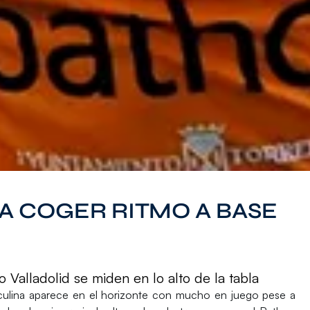
A COGER RITMO A BASE
 Valladolid se miden en lo alto de la tabla
ulina
aparece en el horizonte con mucho en juego pese a