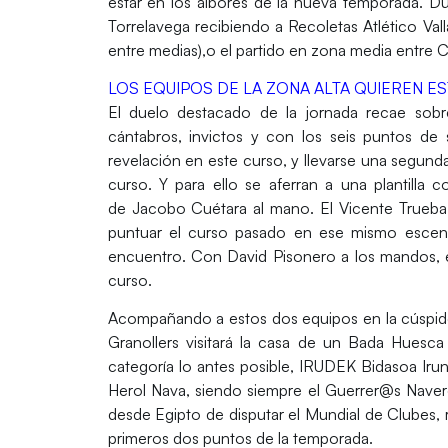
estar en los albores de la nueva temporada. Due
Torrelavega
recibiendo a
Recoletas Atlético Vall
entre medias),o el partido en zona media entre
C
LOS EQUIPOS DE LA ZONA ALTA QUIEREN ES
El duelo destacado de la jornada recae sob
cántabros, invictos y con los seis puntos de 
revelación en este curso, y llevarse una segund
curso. Y para ello se aferran a una plantill
de
Jacobo Cuétara
al mano. El
Vicente Trueba
puntuar el curso pasado en ese mismo escenari
encuentro. Con
David Pisonero
a los mandos, e
curso.
Acompañando a estos dos equipos en la cúspide d
Granollers
visitará la casa de un
Bada Huesca
categoría lo antes posible,
IRUDEK Bidasoa Iru
Herol Nava
, siendo siempre el
Guerrer@s Naver
desde
Egipto
de disputar el
Mundial de Clubes
,
primeros dos puntos de la temporada.