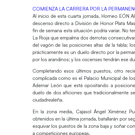
COMIENZA LA CARRERA POR LA PERMANEN
Al inicio de esta cuarta jornada,
Horneo EÓN Al
descenso directo a
División de Honor Plata Mas
fin de semana esta situación podría variar. No te
La Rioja
que empalma dos derrotas consecutivas
del vagón de las posiciones altas de la tabla; lo
prácticamente es un duelo directo por la perman
por los arandinos; y los oscenses tendrán ese du
Completando esos últimos puestos, otro reci
complicada como es el
Palacio Municipal de l
Ademar León
que está opositando a posicion
duelo de dos aficiones que tradicionalmente s
ciudadrealeña.
En la zona media,
Cajasol Ángel Ximénez Pu
obtenidos en la última jornada, batallarán por seg
esquivar los puestos de la zona baja y soñar co
a competiciones europeas.