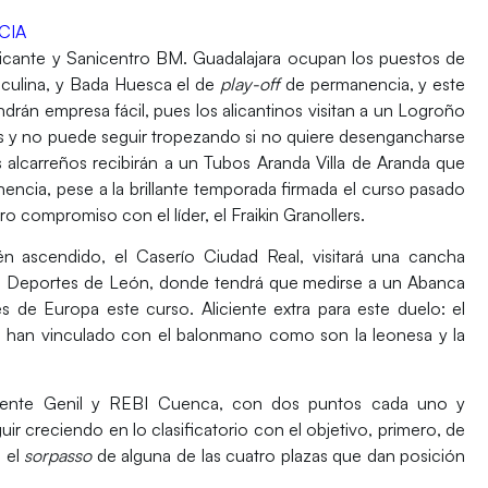
CIA
icante
y
Sanicentro BM. Guadalajara
ocupan los puestos de
culina
, y
Bada Huesca
el de
play-off
de permanencia, y este
ndrán empresa fácil, pues los alicantinos visitan a un
Logroño
 y no puede seguir tropezando si no quiere desengancharse
s alcarreños recibirán a un
Tubos Aranda Villa de Aranda
que
encia, pese a la brillante temporada firmada el curso pasado
ro compromiso con el líder, el
Fraikin Granollers
.
én ascendido, el
Caserío Ciudad Real
, visitará una cancha
os Deportes de León
, donde tendrá que medirse a un
Abanca
es de
Europa
este curso. Aliciente extra para este duelo: el
e han vinculado con el balonmano como son la leonesa y la
ente Genil
y
REBI Cuenca
, con dos puntos cada uno y
uir creciendo en lo clasificatorio con el objetivo, primero, de
n el
sorpasso
de alguna de las cuatro plazas que dan posición