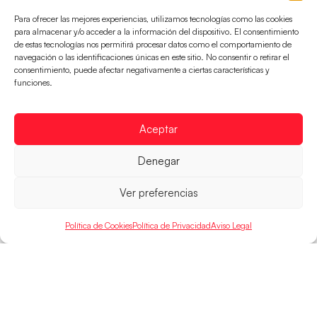
Para ofrecer las mejores experiencias, utilizamos tecnologías como las cookies
para almacenar y/o acceder a la información del dispositivo. El consentimiento
de estas tecnologías nos permitirá procesar datos como el comportamiento de
navegación o las identificaciones únicas en este sitio. No consentir o retirar el
consentimiento, puede afectar negativamente a ciertas características y
Los Hispanos Juveniles buscarán el bronce
funciones.
continental
Los pupilos de Javier Márquez no han podido con
Aceptar
Alemania y disputarán el encuentro por el bronce el
próximo domingo
Denegar
LEER MÁS
Ver preferencias
Política de Cookies
Política de Privacidad
Aviso Legal