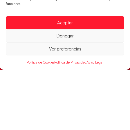
funciones.
Aceptar
Las Guerreras Juveniles, primeras de grupo
en la Main Round
Denegar
Las pupilas de Cristina Cabeza se imponen 35-33 a
Ver preferencias
Montenegro, y el jueves disputarán los cuartos de
final ante Suiza
Política de Cookies
Política de Privacidad
Aviso Legal
LEER MÁS