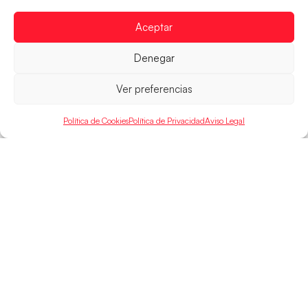
parcial de 7:1 que les ha dado el pase a semifinales
que
Aceptar
LEER MÁS
Denegar
Ver preferencias
Política de Cookies
Política de Privacidad
Aviso Legal
SELECCIONES
ACCESO
LEGAL
DIRECTO
Hispanos
Política de