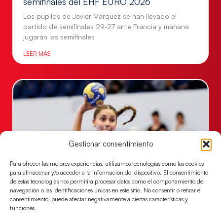
semifinales del EHF EURO 2026
Los pupilos de Javier Márquez se han llevado el
partido de semifinales 29-27 ante Francia y mañana
jugarán las semifinales
LEER MÁS
Gestionar consentimiento
Para ofrecer las mejores experiencias, utilizamos tecnologías como las cookies
para almacenar y/o acceder a la información del dispositivo. El consentimiento
de estas tecnologías nos permitirá procesar datos como el comportamiento de
Las Guerreras Juveniles sellan su billete para
navegación o las identificaciones únicas en este sitio. No consentir o retirar el
consentimiento, puede afectar negativamente a ciertas características y
las semifinales
funciones.
Las pupilas de Cristina Cabeza han remontado con