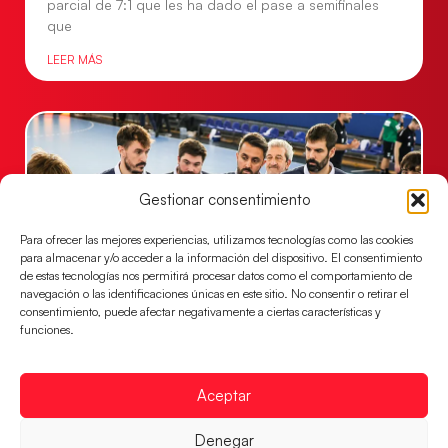
parcial de 7:1 que les ha dado el pase a semifinales
que
LEER MÁS
Gestionar consentimiento
Para ofrecer las mejores experiencias, utilizamos tecnologías como las cookies
para almacenar y/o acceder a la información del dispositivo. El consentimiento
de estas tecnologías nos permitirá procesar datos como el comportamiento de
navegación o las identificaciones únicas en este sitio. No consentir o retirar el
consentimiento, puede afectar negativamente a ciertas características y
funciones.
Un clásico ante Francia para buscar el
billete a semifinales del EHF EURO 2026
Los Hispanos Juveniles se enfrentarán a Francia en los
Aceptar
cuartos de final, este jueves a las 17:00h.
Denegar
LEER MÁS