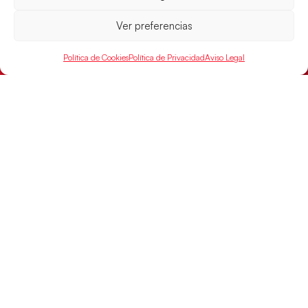
Ver preferencias
Política de Cookies
Política de Privacidad
Aviso Legal
Las Guerreras Juveniles buscan ante Suiza
un billete para las semifinales del Mundial
Las Guerreras Juveniles afronta este jueves, a las
15:00 h, los cuartos de final del Campeonato del
Mundo Juvenil frente
LEER MÁS