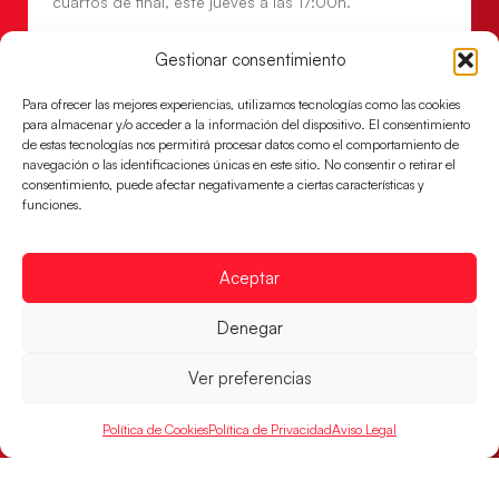
cuartos de final, este jueves a las 17:00h.
LEER MÁS
Gestionar consentimiento
Para ofrecer las mejores experiencias, utilizamos tecnologías como las cookies
para almacenar y/o acceder a la información del dispositivo. El consentimiento
de estas tecnologías nos permitirá procesar datos como el comportamiento de
navegación o las identificaciones únicas en este sitio. No consentir o retirar el
consentimiento, puede afectar negativamente a ciertas características y
funciones.
Aceptar
Denegar
Las Guerreras Juveniles buscan ante Suiza
un billete para las semifinales del Mundial
Ver preferencias
Las Guerreras Juveniles afronta este jueves, a las
15:00 h, los cuartos de final del Campeonato del
Política de Cookies
Política de Privacidad
Aviso Legal
Mundo Juvenil frente
LEER MÁS