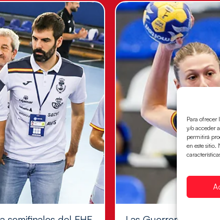
Para ofrecer 
y/o acceder a
permitirá pr
en este sitio
característica
A
 a semifinales del EHF
Las Guerreras Juvenil