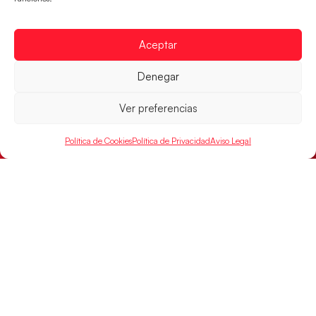
Las Guerreras Juveniles lucharán por el oro
mundialista
Aceptar
El conjunto dirigido por Cristina Cabeza se lleva la
victoria en las semifinales contra Egipto y luchará por
el oro
Denegar
LEER MÁS
Ver preferencias
Política de Cookies
Política de Privacidad
Aviso Legal
Los Hispanos Juveniles buscarán el bronce
continental