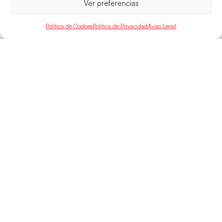
Ver preferencias
LEER MÁS
Política de Cookies
Política de Privacidad
Aviso Legal
Hispanos
Política de
Guerreras
Competiciones
Privacidad
Hispanos Arena
Árbitros
Aviso Legal