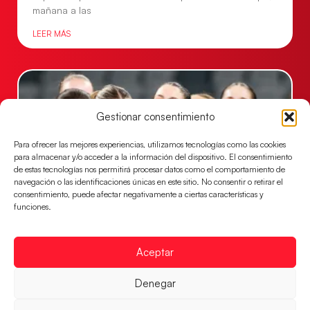
mañana a las
LEER MÁS
Gestionar consentimiento
Para ofrecer las mejores experiencias, utilizamos tecnologías como las cookies
para almacenar y/o acceder a la información del dispositivo. El consentimiento
de estas tecnologías nos permitirá procesar datos como el comportamiento de
navegación o las identificaciones únicas en este sitio. No consentir o retirar el
consentimiento, puede afectar negativamente a ciertas características y
funciones.
Montenegro, última frontera para las
Guerreras Juveniles en la conquista del oro
Aceptar
mundial
El conjunto dirigido por Cristina Cabeza buscará
Denegar
mañana, a las 17:30h., el oro en el Campeonato del
Mundo ante la