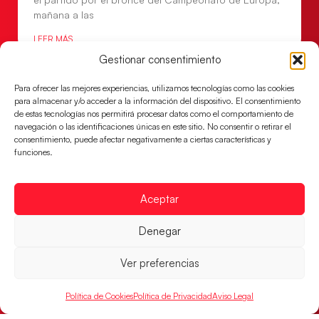
mañana a las
LEER MÁS
Gestionar consentimiento
Para ofrecer las mejores experiencias, utilizamos tecnologías como las cookies
para almacenar y/o acceder a la información del dispositivo. El consentimiento
de estas tecnologías nos permitirá procesar datos como el comportamiento de
navegación o las identificaciones únicas en este sitio. No consentir o retirar el
consentimiento, puede afectar negativamente a ciertas características y
funciones.
Aceptar
Denegar
Montenegro, última frontera para las
Guerreras Juveniles en la conquista del oro
Ver preferencias
mundial
El conjunto dirigido por Cristina Cabeza buscará
Política de Cookies
Política de Privacidad
Aviso Legal
mañana, a las 17:30h., el oro en el Campeonato del
Mundo ante la