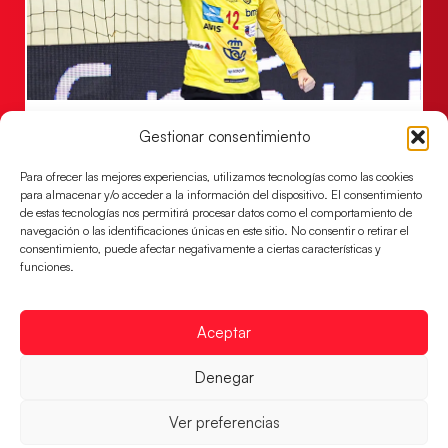
Los Hispanos Juveniles se imponen a
Gestionar consentimiento
Polonia para sacar su billete a cuartos de
final
Para ofrecer las mejores experiencias, utilizamos tecnologías como las cookies
para almacenar y/o acceder a la información del dispositivo. El consentimiento
Victoria 32-30 para el equipo dirigido por Javier
de estas tecnologías nos permitirá procesar datos como el comportamiento de
Márquez
navegación o las identificaciones únicas en este sitio. No consentir o retirar el
consentimiento, puede afectar negativamente a ciertas características y
LEER MÁS
funciones.
Aceptar
Denegar
Ver preferencias