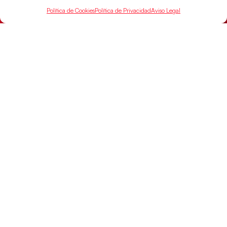
Política de Cookies
Política de Privacidad
Aviso Legal
Las Guerreras Juveniles, primeras de grupo
en la Main Round
Las pupilas de Cristina Cabeza se imponen 35-33 a
Montenegro, y el jueves disputarán los cuartos de
final ante Suiza
LEER MÁS