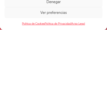
Denegar
Ver preferencias
Las Guerreras Juveniles sellan su billete para
las semifinales
Política de Cookies
Política de Privacidad
Aviso Legal
Las pupilas de Cristina Cabeza han remontado con
parcial de 7:1 que les ha dado el pase a semifinales
que
LEER MÁS