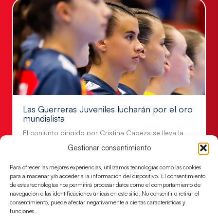
Las Guerreras Juveniles lucharán por el oro
mundialista
El conjunto dirigido por Cristina Cabeza se lleva la
victoria en las semifinales contra Egipto y luchará por
Gestionar consentimiento
el oro
Para ofrecer las mejores experiencias, utilizamos tecnologías como las cookies
LEER MÁS
para almacenar y/o acceder a la información del dispositivo. El consentimiento
de estas tecnologías nos permitirá procesar datos como el comportamiento de
navegación o las identificaciones únicas en este sitio. No consentir o retirar el
consentimiento, puede afectar negativamente a ciertas características y
funciones.