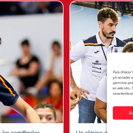
Para ofrecer 
y/o acceder a
permitirá pr
en este sitio
característica
A
 las semifinales
Un clásico ante Franci