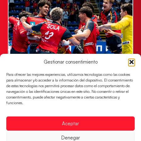
Gestionar consentimiento
Los Hispanos Juveniles jugarán las
semifinales del EHF EURO 2026
Para ofrecer las mejores experiencias, utilizamos tecnologías como las cookies
Los pupilos de Javier Márquez se han llevado el
para almacenar y/o acceder a la información del dispositivo. El consentimiento
partido de semifinales 29-27 ante Francia y mañana
de estas tecnologías nos permitirá procesar datos como el comportamiento de
navegación o las identificaciones únicas en este sitio. No consentir o retirar el
jugarán las semifinales
consentimiento, puede afectar negativamente a ciertas características y
funciones.
LEER MÁS
Aceptar
Denegar