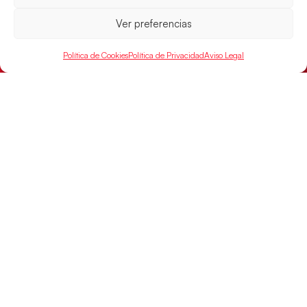
Ver preferencias
Política de Cookies
Política de Privacidad
Aviso Legal
Las Guerreras Juveniles sellan su billete para
las semifinales
Las pupilas de Cristina Cabeza han remontado con
parcial de 7:1 que les ha dado el pase a semifinales
que
LEER MÁS