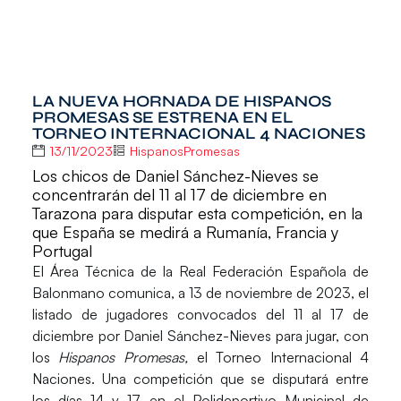
LA NUEVA HORNADA DE HISPANOS
PROMESAS SE ESTRENA EN EL
TORNEO INTERNACIONAL 4 NACIONES
13/11/2023
HispanosPromesas
Los chicos de Daniel Sánchez-Nieves se
concentrarán del 11 al 17 de diciembre en
Tarazona para disputar esta competición, en la
que España se medirá a Rumanía, Francia y
Portugal
El
Área Técnica de la Real Federación Española de
Balonmano
comunica, a 13 de noviembre de 2023, el
listado de jugadores convocados del
11 al 17 de
diciembre
por
Daniel Sánchez-Nieves
para jugar, con
los
Hispanos Promesas,
el
Torneo Internacional 4
Naciones.
Una competición que se disputará entre
los días
14 y 17
en el
Polideportivo Municipal de