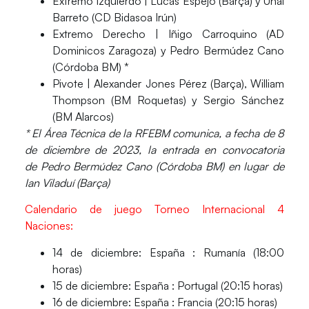
Extremo Izquierdo |
Lucas Espejo (Barça) y Unai
Barreto (CD Bidasoa Irún)
Extremo Derecho |
Iñigo Carroquino (AD
Dominicos Zaragoza) y Pedro Bermúdez Cano
(Córdoba BM) *
Pivote |
Alexander Jones Pérez (Barça), William
Thompson (BM Roquetas) y Sergio Sánchez
(BM Alarcos)
* El Área Técnica de la RFEBM comunica, a fecha de 8
de diciembre de 2023, la entrada en convocatoria
de Pedro Bermúdez Cano (Córdoba BM) en lugar de
Ian Viladuí (Barça)
Calendario de juego Torneo Internacional 4
Naciones:
14 de diciembre:
España : Rumanía (18:00
horas)
15 de diciembre:
España : Portugal (20:15 horas)
16 de diciembre:
España : Francia (20:15 horas)