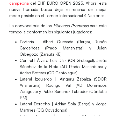
campeona
del
EHF EURO OPEN 2023
. Ahora, esta
nueva hornada busca dejar estrenarse del mejor
modo posible en el Torneo Internacional 4 Naciones.
La convocatoria de los
Hispanos Promesas
para este
torneo la conforman
los siguientes jugadores:
Portería |
Albert Quesada (Barça), Rubén
Cardeñosa (Prado Marianistas) y Julen
Orbegozo (Zarautz KE)
Central |
Álvaro Luis Díaz (CB Grubagal), Jesús
Sánchez de la Nieta (AD Prado Marianistas) y
Adrián Soteras (CD Cantolagua)
Lateral Izquierdo |
Aingeru Zabalza (SDCR
Anaitasuna), Rodrigo Val (AD Dominicos
Zaragoza) y Pablo Sánchez Labrador (Córdoba
BM)
Lateral Derecho |
Adrián Solá (Barça) y Jorge
Martínez (CG Covadonga)