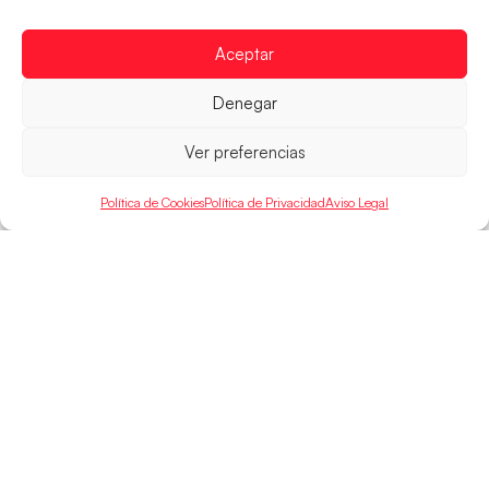
Las pupilas de Cristina Cabeza se imponen 35-33 a
Montenegro, y el jueves disputarán los cuartos de
final ante Suiza
Aceptar
LEER MÁS
Denegar
Ver preferencias
Política de Cookies
Política de Privacidad
Aviso Legal
SELECCIONES
ACCESO
LEGAL
DIRECTO