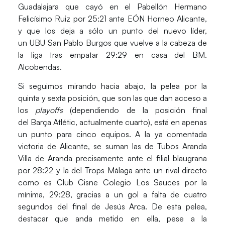
Guadalajara
que cayó en el
Pabellón Hermano
Felicísimo Ruiz
por 25:21 ante
EÓN Horneo Alicante
,
y que los deja a sólo un punto del nuevo líder,
un
UBU San Pablo Burgos
que vuelve a la cabeza de
la liga tras empatar 29:29 en casa del
BM.
Alcobendas
.
Si seguimos mirando hacia abajo, la pelea por la
quinta y sexta posición, que son las que dan acceso a
los
playoffs
(dependiendo de la posición final
del
Barça Atlétic
, actualmente cuarto), está en apenas
un punto para cinco equipos. A la ya comentada
victoria de
Alicante
, se suman las de
Tubos Aranda
Villa de Aranda
precisamente ante el filial blaugrana
por 28:22 y la del
Trops Málaga
ante un rival directo
como es
Club Cisne Colegio Los Sauces
por la
mínima, 29:28, gracias a un gol a falta de cuatro
segundos del final de
Jesús Arca
. De esta pelea,
destacar que anda metido en ella, pese a la