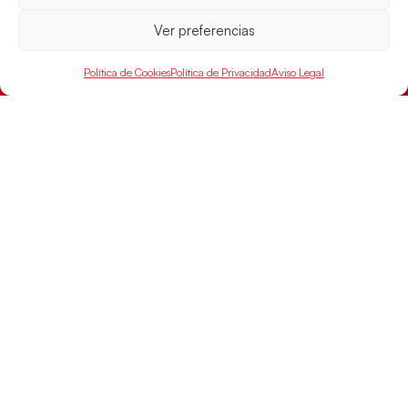
Ver preferencias
Las Guerreras Juveniles buscan ante Suiza
un billete para las semifinales del Mundial
Política de Cookies
Política de Privacidad
Aviso Legal
Las Guerreras Juveniles afronta este jueves, a las
15:00 h, los cuartos de final del Campeonato del
Mundo Juvenil frente
LEER MÁS