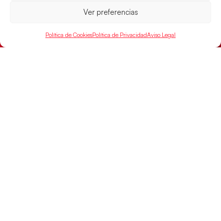
Ver preferencias
Política de Cookies
Política de Privacidad
Aviso Legal
Los Hispanos Juveniles jugarán las
semifinales del EHF EURO 2026
Los pupilos de Javier Márquez se han llevado el
partido de semifinales 29-27 ante Francia y mañana
jugarán las semifinales
LEER MÁS