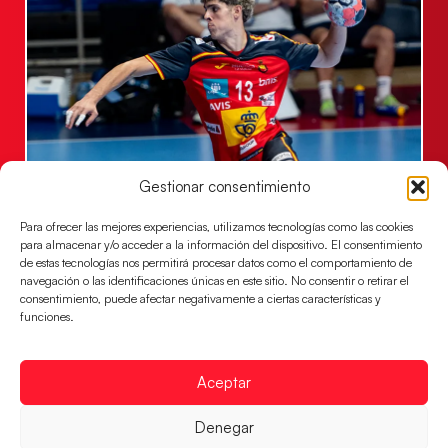
Gestionar consentimiento
Los Hispanos Juveniles buscarán el bronce
continental
Para ofrecer las mejores experiencias, utilizamos tecnologías como las cookies
Los pupilos de Javier Márquez no han podido con
para almacenar y/o acceder a la información del dispositivo. El consentimiento
Alemania y disputarán el encuentro por el bronce el
de estas tecnologías nos permitirá procesar datos como el comportamiento de
próximo domingo
navegación o las identificaciones únicas en este sitio. No consentir o retirar el
consentimiento, puede afectar negativamente a ciertas características y
LEER MÁS
funciones.
Aceptar
Denegar