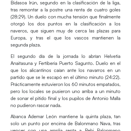
Bidasoa Irún
, segundo en la clasificación de la liga,
tras remontar a la postre una renta de cuatro goles
(28:29). Un duelo con mucha tensión que finalmente
otorgó los dos puntos en la clasificación a los
naveros, que siguen muy de cerca las plazas para
Europa, y tras el que los vascos mantienen la
segunda plaza.
El segundo día de la jornada lo abrían
Helvetia
Anaitasuna
y
Fertiberia Puerto Sagunto
. Duelo en el
que los alicantinos caían ante los navarros en un
partido que se le escapó en el último minuto (24:22).
Prácticamente estuvieron los 60 minutos empatados,
pero los locales se pusieron uno arriba a un minuto
de sonar el pitido final y los pupilos de
Antonio Malla
no pudieron rascar nada.
Abanca Ademar León
mantiene la quinta plaza, tan
solo un punto por encima de
Balonmano Nava
, tras
vencer con una amplia renta a
Rebi Balonmano