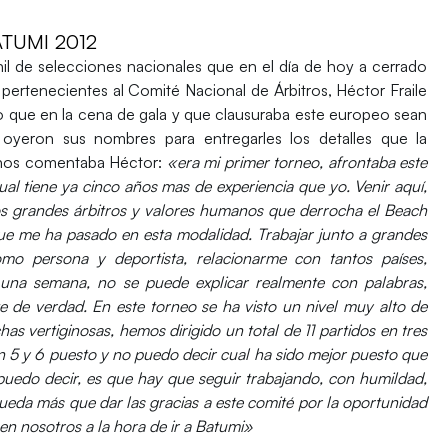
TUMI 2012
il de selecciones nacionales que en el día de hoy a cerrado
 pertenecientes al Comité Nacional de Árbitros, Héctor Fraile
que en la cena de gala y que clausuraba este europeo sean
yeron sus nombres para entregarles los detalles que la
o nos comentaba Héctor:
«era mi primer torneo, afrontaba este
ual tiene ya cinco años mas de experiencia que yo. Venir aquí,
os grandes árbitros y valores humanos que derrocha el Beach
e me ha pasado en esta modalidad. Trabajar junto a grandes
omo persona y deportista, relacionarme con tantos países,
e una semana, no se puede explicar realmente con palabras,
nte de verdad. En este torneo se ha visto un nivel muy alto de
s vertiginosas, hemos dirigido un total de 11 partidos en tres
un 5 y 6 puesto y no puedo decir cual ha sido mejor puesto que
puedo decir, es que hay que seguir trabajando, con humildad,
eda más que dar las gracias a este comité por la oportunidad
en nosotros a la hora de ir a Batumi»