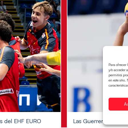
Para ofrecer 
y/o acceder a
permitirá pr
en este sitio
característica
A
les del EHF EURO
Las Guerreras Juvenile