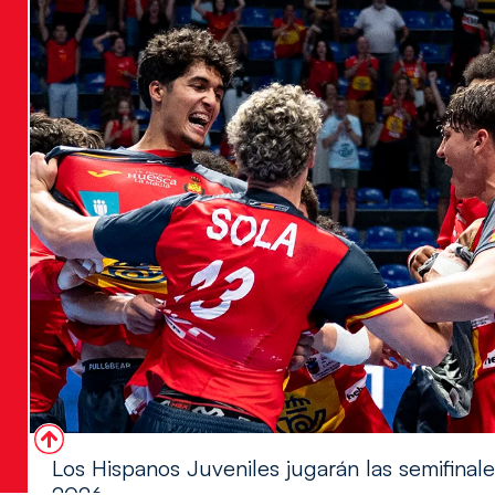
Los Hispanos Juveniles jugarán las semifina
2026