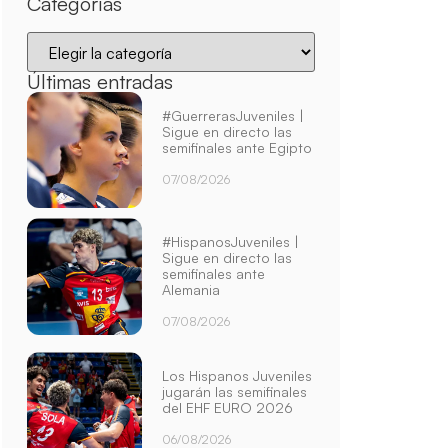
Categorías
Últimas entradas
#GuerrerasJuveniles |
Sigue en directo las
semifinales ante Egipto
07/08/2026
#HispanosJuveniles |
Sigue en directo las
semifinales ante
Alemania
07/08/2026
Los Hispanos Juveniles
jugarán las semifinales
del EHF EURO 2026
06/08/2026