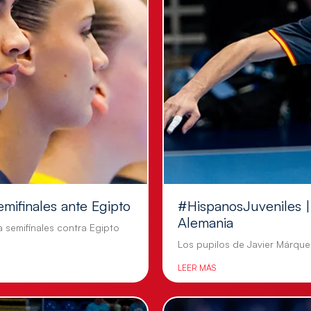
emifinales ante Egipto
#HispanosJuveniles | 
Alemania
a semifinales contra Egipto
Los pupilos de Javier Márquez
LEER MÁS