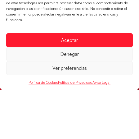
de estas tecnologías nos permitirá procesar datos como el comportamiento de
navegación o las identificaciones únicas en este sitio. No consentir o retirar el
consentimiento, puede afectar negativamente a ciertas características y
funciones.
Aceptar
Denegar
Ver preferencias
Montenegro, última frontera para las
Política de Cookies
Política de Privacidad
Aviso Legal
Guerreras Juveniles en la conquista del oro
mundial
El conjunto dirigido por Cristina Cabeza buscará
mañana, a las 17:30h., el oro en el Campeonato del
Mundo ante la
LEER MÁS