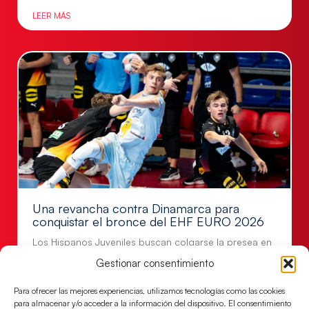
LEER MÁS
Una revancha contra Dinamarca para
conquistar el bronce del EHF EURO 2026
Los Hispanos Juveniles buscan colgarse la presea en
el partido por el bronce del Campeonato de Europa,
Gestionar consentimiento
mañana a las
Para ofrecer las mejores experiencias, utilizamos tecnologías como las cookies
LEER MÁS
para almacenar y/o acceder a la información del dispositivo. El consentimiento