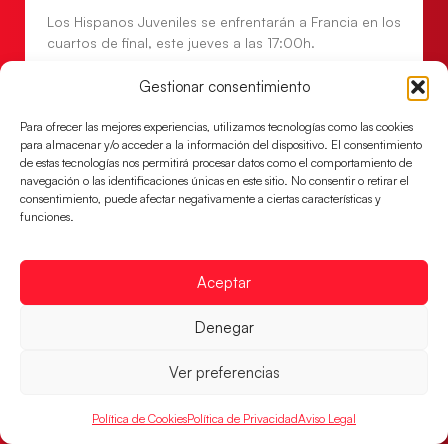
Los Hispanos Juveniles se enfrentarán a Francia en los
cuartos de final, este jueves a las 17:00h.
LEER MÁS
Gestionar consentimiento
Para ofrecer las mejores experiencias, utilizamos tecnologías como las cookies
para almacenar y/o acceder a la información del dispositivo. El consentimiento
de estas tecnologías nos permitirá procesar datos como el comportamiento de
navegación o las identificaciones únicas en este sitio. No consentir o retirar el
consentimiento, puede afectar negativamente a ciertas características y
funciones.
Aceptar
Denegar
Las Guerreras Juveniles buscan ante Suiza
Ver preferencias
un billete para las semifinales del Mundial
Las Guerreras Juveniles afronta este jueves, a las
Política de Cookies
Política de Privacidad
Aviso Legal
15:00 h, los cuartos de final del Campeonato del
Mundo Juvenil frente